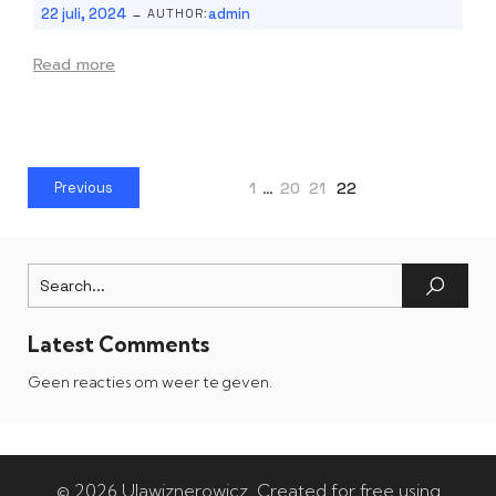
-
22 juli, 2024
admin
AUTHOR:
Read more
1
…
20
21
22
Previous
Latest Comments
Geen reacties om weer te geven.
© 2026 Ulawiznerowicz. Created for free using