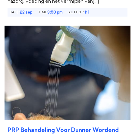
nazorg, voeding en het vermijden van[…]
-
-
22 sep
9:58 pm
h1
DATE:
TIME
AUTHOR:
PRP Behandeling Voor Dunner Wordend