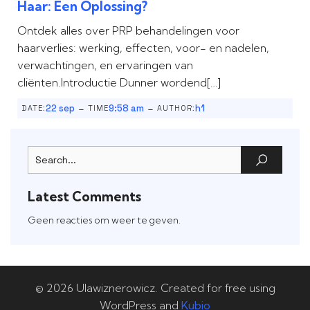
Haar: Een Oplossing?
Ontdek alles over PRP behandelingen voor
haarverlies: werking, effecten, voor- en nadelen,
verwachtingen, en ervaringen van
cliënten.Introductie Dunner wordend[…]
-
-
22 sep
9:58 am
h1
DATE:
TIME
AUTHOR:
Latest Comments
Geen reacties om weer te geven.
© 2026 Ulawiznerowicz. Created for free using
WordPress and
Kubio