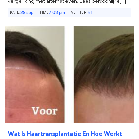
vergelijking met alternatieven. Lees persoonlijke[…]
-
-
29 sep
7:08 pm
h1
DATE:
TIME
AUTHOR:
Wat Is Haartransplantatie En Hoe Werkt