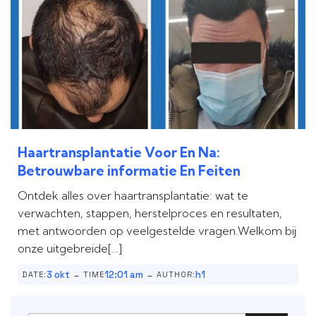
Haartransplantatie Voor En Na:
Betrouwbare informatie En Feiten
Ontdek alles over haartransplantatie: wat te
verwachten, stappen, herstelproces en resultaten,
met antwoorden op veelgestelde vragen.Welkom bij
onze uitgebreide[…]
-
-
3 okt
12:01 am
h1
DATE:
TIME
AUTHOR: