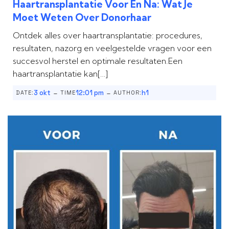
Haartransplantatie Voor En Na: Wat Je
Moet Weten Over Donorhaar
Ontdek alles over haartransplantatie: procedures,
resultaten, nazorg en veelgestelde vragen voor een
succesvol herstel en optimale resultaten.Een
haartransplantatie kan[…]
-
-
3 okt
12:01 pm
h1
DATE:
TIME
AUTHOR: