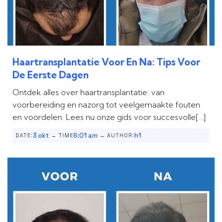
Haartransplantatie Voor En Na: Tips Voor
De Eerste Dagen
Ontdek alles over haartransplantatie: van
voorbereiding en nazorg tot veelgemaakte fouten
en voordelen. Lees nu onze gids voor succesvolle[…]
-
-
3 okt
6:01 am
h1
DATE:
TIME
AUTHOR: