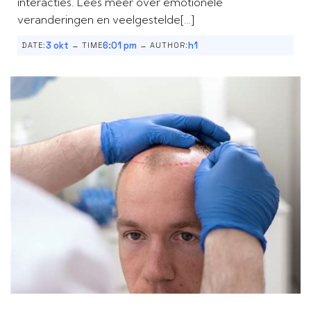
interacties. Lees meer over emotionele
veranderingen en veelgestelde[…]
-
-
3 okt
6:01 pm
h1
DATE:
TIME
AUTHOR: