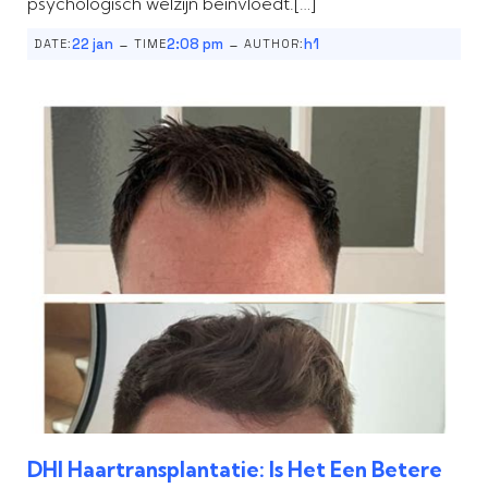
psychologisch welzijn beïnvloedt.[…]
-
-
22 jan
2:08 pm
h1
DATE:
TIME
AUTHOR:
DHI Haartransplantatie: Is Het Een Betere