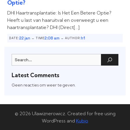
Optie?
DHI Haartransplantatie: Is Het Een Betere Optie?
Heeft u last van haaruitval en overweegt u een
haartransplantatie? DHI (Direct[…]
-
-
22 jan
2:08 am
h1
DATE:
TIME
AUTHOR:
Latest Comments
Geen reacties om weer te geven.
© 2026 Ulawiznerowicz. Created for free using
WordPress and
Kubio