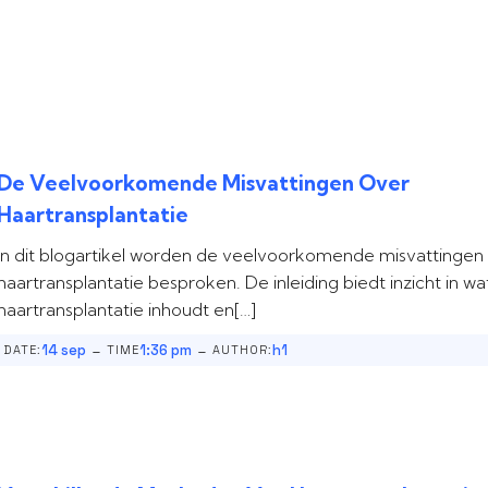
De Veelvoorkomende Misvattingen Over
Haartransplantatie
In dit blogartikel worden de veelvoorkomende misvattingen
haartransplantatie besproken. De inleiding biedt inzicht in wa
haartransplantatie inhoudt en[…]
-
-
14 sep
1:36 pm
h1
DATE:
TIME
AUTHOR: