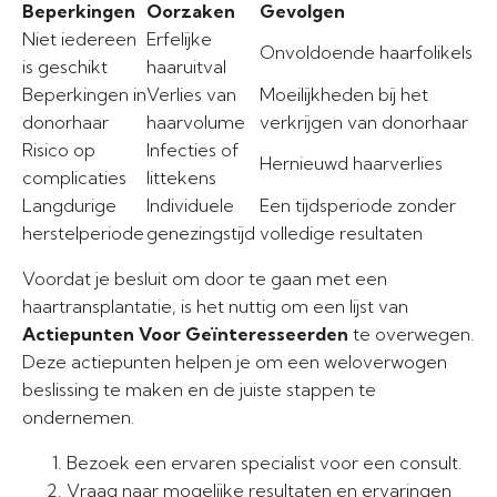
Beperkingen
Oorzaken
Gevolgen
Niet iedereen
Erfelijke
Onvoldoende haarfolikels
is geschikt
haaruitval
Beperkingen in
Verlies van
Moeilijkheden bij het
donorhaar
haarvolume
verkrijgen van donorhaar
Risico op
Infecties of
Hernieuwd haarverlies
complicaties
littekens
Langdurige
Individuele
Een tijdsperiode zonder
herstelperiode
genezingstijd
volledige resultaten
Voordat je besluit om door te gaan met een
haartransplantatie, is het nuttig om een lijst van
Actiepunten Voor Geïnteresseerden
te overwegen.
Deze actiepunten helpen je om een weloverwogen
beslissing te maken en de juiste stappen te
ondernemen.
Bezoek een ervaren specialist voor een consult.
Vraag naar mogelijke resultaten en ervaringen