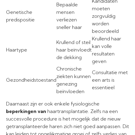
Kandidaten
Bepaalde
moeten
Genetische
mensen
zorgvuldig
predispositie
verliezen
worden
sneller haar
beoordeeld
Krullend haar
Krullend of steil
kan volle
Haartype
haar beïnvloedt
resultaten
de dekking
geven
Chronische
Consultatie met
ziekten kunnen
Gezondheidstoestand
een arts is
genezing
essentieel
beïnvloeden
Daarnaast zijn er ook enkele fysiologische
beperkingen van
haartransplantatie. Zelfs na een
succesvolle procedure is het mogelijk dat de nieuw
getransplanteerde haren zich niet goed aanpassen. Dit
kan leiden tot ongelijkmatige groei of zelfs verlies van