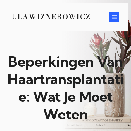
ULAWIZNEROWICZ
Beperkingen Van
Haartransplantati
e: Wat Je Moet
Weten