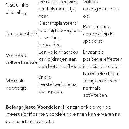
De resultaten zien
Volg de
Natuurlijke
eruit als natuurlijk
nazorginstructies
uitstraling
haar.
op.
Getransplanteerd
Regelmatige
haar blijft doorgaans
Duurzaamheid
controle bij de
leven lang
specialist.
behouden.
Een voller haardos
Ervaar de
Verhoogd
kan bijdragen aan
positieve effecten
zelfvertrouwen
een beter zelfbeeld.
in sociale situaties.
Na enkele dagen
Snelle
Minimale
terugkeren naar
herstelperiode na
hersteltijd
normale
de ingreep.
activiteiten.
Belangrijkste Voordelen
: Hier zijn enkele van de
meest significante voordelen die men kan ervaren na
een haartransplantatie.