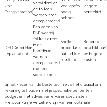
verwijderd en
Unit
veel grafts
langere
de follikels
Transplantation)
nodig
hersteltijd.
worden later
hebben.
geïmplanteerd.
Een vorm van
FUE waarbij
follikels direct
Snelle
Beperkte
in de
DHI (Direct Hair
procedure,
beschikbaar
hoofdhuid
Implantation)
natuurlijker
en hogere
worden
resultaat.
kosten.
geïmplanteerd
met een
speciale pen.
Bij het kiezen van de beste techniek is het cruciaal om
rekening te houden met je specifieke behoeften,
budget en het advies van ervaren specialisten.
Hierdoor kun je verzekerd zijn van een optimale