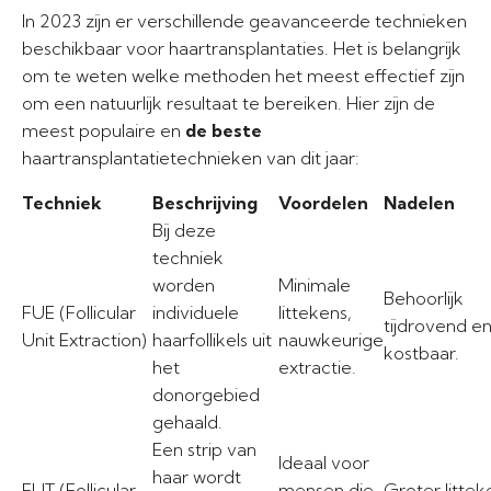
In 2023 zijn er verschillende geavanceerde technieken
beschikbaar voor haartransplantaties. Het is belangrijk
om te weten welke methoden het meest effectief zijn
om een natuurlijk resultaat te bereiken. Hier zijn de
meest populaire en
de beste
haartransplantatietechnieken van dit jaar:
Techniek
Beschrijving
Voordelen
Nadelen
Bij deze
techniek
worden
Minimale
Behoorlijk
FUE (Follicular
individuele
littekens,
tijdrovend e
Unit Extraction)
haarfollikels uit
nauwkeurige
kostbaar.
het
extractie.
donorgebied
gehaald.
Een strip van
Ideaal voor
haar wordt
FUT (Follicular
mensen die
Groter littek