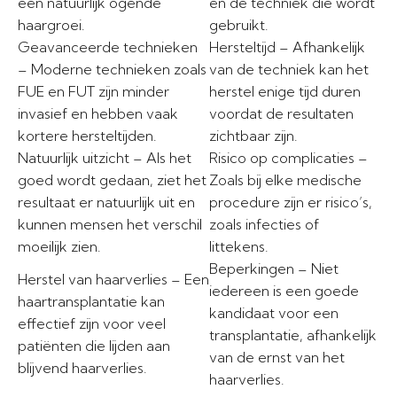
een natuurlijk ogende
en de techniek die wordt
haargroei.
gebruikt.
Geavanceerde technieken
Hersteltijd – Afhankelijk
– Moderne technieken zoals
van de techniek kan het
FUE en FUT zijn minder
herstel enige tijd duren
invasief en hebben vaak
voordat de resultaten
kortere hersteltijden.
zichtbaar zijn.
Natuurlijk uitzicht – Als het
Risico op complicaties –
goed wordt gedaan, ziet het
Zoals bij elke medische
resultaat er natuurlijk uit en
procedure zijn er risico’s,
kunnen mensen het verschil
zoals infecties of
moeilijk zien.
littekens.
Beperkingen – Niet
Herstel van haarverlies – Een
iedereen is een goede
haartransplantatie kan
kandidaat voor een
effectief zijn voor veel
transplantatie, afhankelijk
patiënten die lijden aan
van de ernst van het
blijvend haarverlies.
haarverlies.