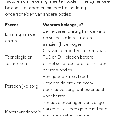
factoren om rekening mee te houden. Hier zijn enkele
belangrijke aspecten die een behandeling
onderscheiden van andere opties:
Factor
Waarom belangrijk?
Een ervaren chirurg kan de kans
Ervaring van de
op succesvolle resultaten
chirurg
aanzienlijk verhogen.
Geavanceerde technieken zoals
Tecnologie en
FUE en DHI bieden betere
technieken
esthetische resultaten en minder
herstelwondjes.
Een goede kliniek biedt
uitgebreide pre- en post-
Persoonlijke zorg
operatieve zorg, wat essentieel is
voor herstel.
Positieve ervaringen van vorige
patiënten zijn een goede indicator
Klanttevredenheid
voor de kwaliteit van de