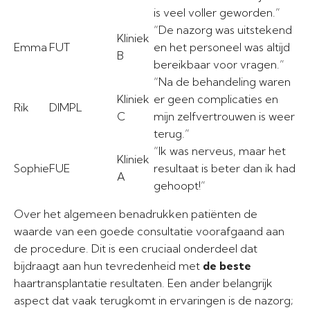
is veel voller geworden.”
“De nazorg was uitstekend
Kliniek
Emma
FUT
en het personeel was altijd
B
bereikbaar voor vragen.”
“Na de behandeling waren
Kliniek
er geen complicaties en
Rik
DIMPL
C
mijn zelfvertrouwen is weer
terug.”
“Ik was nerveus, maar het
Kliniek
Sophie
FUE
resultaat is beter dan ik had
A
gehoopt!”
Over het algemeen benadrukken patiënten de
waarde van een goede consultatie voorafgaand aan
de procedure. Dit is een cruciaal onderdeel dat
bijdraagt aan hun tevredenheid met
de beste
haartransplantatie resultaten. Een ander belangrijk
aspect dat vaak terugkomt in ervaringen is de nazorg;