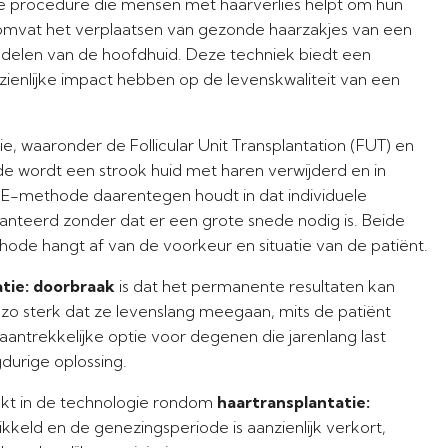
re procedure die mensen met haarverlies helpt om hun
es omvat het verplaatsen van gezonde haarzakjes van een
delen van de hoofdhuid. Deze techniek biedt een
zienlijke impact hebben op de levenskwaliteit van een
e, waaronder de Follicular Unit Transplantation (FUT) en
ode wordt een strook huid met haren verwijderd en in
UE-methode daarentegen houdt in dat individuele
anteerd zonder dat er een grote snede nodig is. Beide
hode hangt af van de voorkeur en situatie van de patiënt.
tie: doorbraak
is dat het permanente resultaten kan
zo sterk dat ze levenslang meegaan, mits de patiënt
 aantrekkelijke optie voor degenen die jarenlang last
durige oplossing.
oekt in de technologie rondom
haartransplantatie:
ikkeld en de genezingsperiode is aanzienlijk verkort,