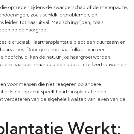
die optreden tijdens de zwangerschap of de menopauze,
andoeningen, zoals schildklierproblemen, en
eiden tot haaruitval. Medisch ingrijpen, zoals
bben op de haargroei.
oces is cruciaal. Haartransplantatie biedt een duurzaam en
haarverlies. Door gezonde haarfollikels van een
de hoofdhuid, kan de natuurlijke haargroei worden
 vollere haardos, maar ook een boost in zelfvertrouwen en
eden voor mensen die niet reageren op andere
ie. In dat opzicht speelt haartransplantatie een
het verbeteren van de algehele kwaliteit van leven van de
lantatie Werkt: