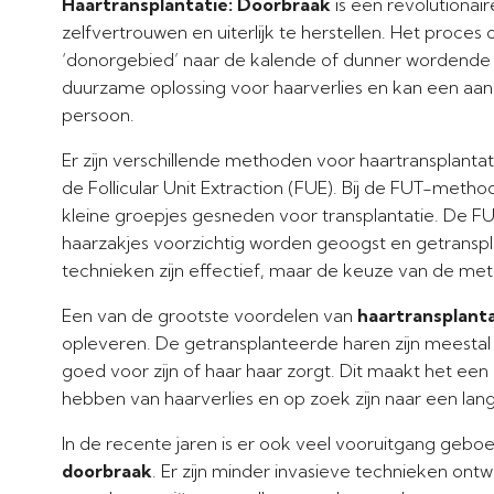
Haartransplantatie: Doorbraak
is een revolutionai
zelfvertrouwen en uiterlijk te herstellen. Het proc
‘donorgebied’ naar de kalende of dunner wordende 
duurzame oplossing voor haarverlies en kan een aan
persoon.
Er zijn verschillende methoden voor haartransplantati
de Follicular Unit Extraction (FUE). Bij de FUT-meth
kleine groepjes gesneden voor transplantatie. De F
haarzakjes voorzichtig worden geoogst en getranspl
technieken zijn effectief, maar de keuze van de met
Een van de grootste voordelen van
haartransplanta
opleveren. De getransplanteerde haren zijn meestal 
goed voor zijn of haar haar zorgt. Dit maakt het een
hebben van haarverlies en op zoek zijn naar een lang
In de recente jaren is er ook veel vooruitgang geb
doorbraak
. Er zijn minder invasieve technieken ontw