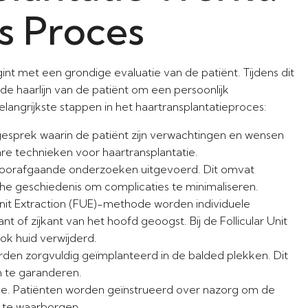
s Proces
int met een grondige evaluatie van de patiënt. Tijdens dit
 de haarlijn van de patiënt om een persoonlijk
langrijkste stappen in het haartransplantatieproces:
gesprek waarin de patiënt zijn verwachtingen en wensen
re technieken voor haartransplantatie.
oorafgaande onderzoeken uitgevoerd. Dit omvat
 geschiedenis om complicaties te minimaliseren.
 Unit Extraction (FUE)-methode worden individuele
 of zijkant van het hoofd geoogst. Bij de Follicular Unit
ok huid verwijderd.
en zorgvuldig geïmplanteerd in de balded plekken. Dit
n te garanderen.
de. Patiënten worden geïnstrueerd over nazorg om de
t te waarborgen.