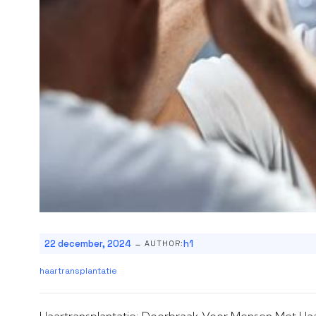
-
22 december, 2024
h1
AUTHOR:
haartransplantatie
Haartransplantatie: Doorbraak Voor Mensen Met Haa