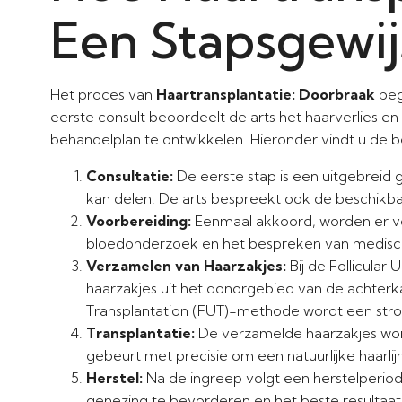
Een Stapsgewij
Het proces van
Haartransplantatie: Doorbraak
beg
eerste consult beoordeelt de arts het haarverlies en
behandelplan te ontwikkelen. Hieronder vindt u de be
Consultatie:
De eerste stap is een uitgebreid 
kan delen. De arts bespreekt ook de beschikba
Voorbereiding:
Eenmaal akkoord, worden er v
bloedonderzoek en het bespreken van medische
Verzamelen van Haarzakjes:
Bij de Follicular
haarzakjes uit het donorgebied van de achterkant
Transplantation (FUT)-methode wordt een stro
Transplantatie:
De verzamelde haarzakjes word
gebeurt met precisie om een natuurlijke haarlij
Herstel:
Na de ingreep volgt een herstelperio
genezing te bevorderen en het beste resultaa