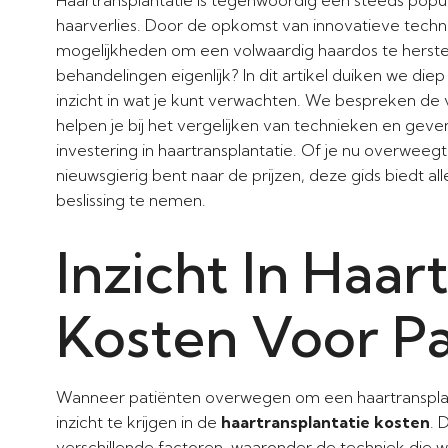
haarverlies. Door de opkomst van innovatieve techn
mogelijkheden om een volwaardig haardos te herstel
behandelingen eigenlijk? In dit artikel duiken we di
inzicht in wat je kunt verwachten. We bespreken de v
helpen je bij het vergelijken van technieken en geve
investering in haartransplantatie. Of je nu overwe
nieuwsgierig bent naar de prijzen, deze gids biedt a
beslissing te nemen.
Inzicht In Haar
Kosten Voor Pa
Wanneer patiënten overwegen om een haartransplanta
inzicht te krijgen in de
haartransplantatie kosten
. 
verschillende factoren, waaronder de techniek die w