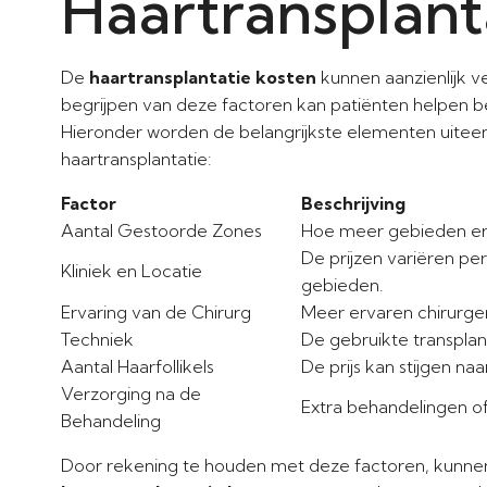
Haartransplant
De
haartransplantatie kosten
kunnen aanzienlijk ve
begrijpen van deze factoren kan patiënten helpen bet
Hieronder worden de belangrijkste elementen uiteen
haartransplantatie:
Factor
Beschrijving
Aantal Gestoorde Zones
Hoe meer gebieden er
De prijzen variëren per
Kliniek en Locatie
gebieden.
Ervaring van de Chirurg
Meer ervaren chirurge
Techniek
De gebruikte transplan
Aantal Haarfollikels
De prijs kan stijgen n
Verzorging na de
Extra behandelingen o
Behandeling
Door rekening te houden met deze factoren, kunnen