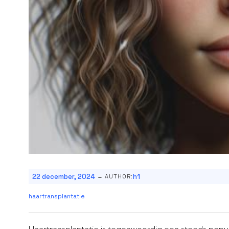
-
22 december, 2024
h1
AUTHOR:
haartransplantatie
Haartransplantatie is tegenwoordig een steeds popu