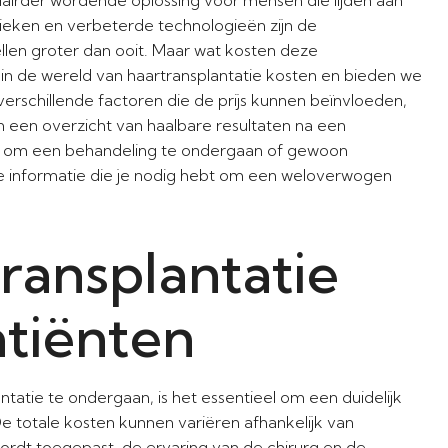
ieken en verbeterde technologieën zijn de
len groter dan ooit. Maar wat kosten deze
ep in de wereld van haartransplantatie kosten en bieden we
erschillende factoren die de prijs kunnen beïnvloeden,
n een overzicht van haalbare resultaten na een
egt om een behandeling te ondergaan of gewoon
lle informatie die je nodig hebt om een weloverwogen
transplantatie
tiënten
tie te ondergaan, is het essentieel om een duidelijk
De totale kosten kunnen variëren afhankelijk van
ordt toegepast, de ervaring van de chirurg en de