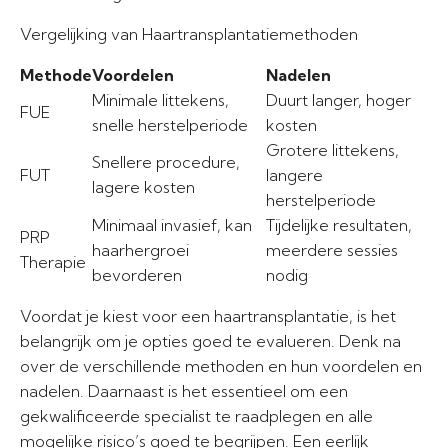
Vergelijking van Haartransplantatiemethoden
Methode
Voordelen
Nadelen
Minimale littekens,
Duurt langer, hoger
FUE
snelle herstelperiode
kosten
Grotere littekens,
Snellere procedure,
FUT
langere
lagere kosten
herstelperiode
Minimaal invasief, kan
Tijdelijke resultaten,
PRP
haarhergroei
meerdere sessies
Therapie
bevorderen
nodig
Voordat je kiest voor een haartransplantatie, is het
belangrijk om je opties goed te evalueren. Denk na
over de verschillende methoden en hun voordelen en
nadelen. Daarnaast is het essentieel om een
gekwalificeerde specialist te raadplegen en alle
mogelijke risico’s goed te begrijpen. Een eerlijk