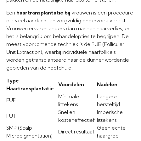
Een
haartransplantatie bij
vrouwen is een procedure
die veel aandacht en zorgvuldig onderzoek vereist.
Vrouwen ervaren anders dan mannen haarverlies, en
het is belangrijk om behandelopties te begrijpen. De
meest voorkomende techniek is de FUE (Follicular
Unit Extraction), waarbij individuele haarfollikels
worden getransplanteerd naar de dunner wordende
gebieden van de hoofdhuid.
Type
Voordelen
Nadelen
Haartransplantatie
Minimale
Langere
FUE
littekens
hersteltijd
Snel en
Imperische
FUT
kosteneffectief
littekens
SMP (Scalp
Geen echte
Direct resultaat
Micropigmentation)
haargroei