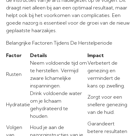
de instructies van je arts nauwgezet op te volgen. Dit
draagt niet alleen bij aan een optimaal resultaat, maar
helpt ook bij het voorkomen van complicaties. Een
goede nazorg is essentieel voor de groei van de nieuw
geplaatste haarzakjes.
Belangrijke Factoren Tijdens De Herstelperiode
Factor
Details
Impact
Neem voldoende tijd om
Verbetert de
te herstellen. Vermijd
genezing en
Rusten
zware lichamelijke
vermindert de
inspanningen.
kans op zwelling.
Drink voldoende water
Zorgt voor een
om je lichaam
Hydratatie
snellere genezing
gehydrateerd te
van de huid.
houden.
Garandeert
Volgen
Houd je aan de
betere resultaten
van
nazorginstructies van je