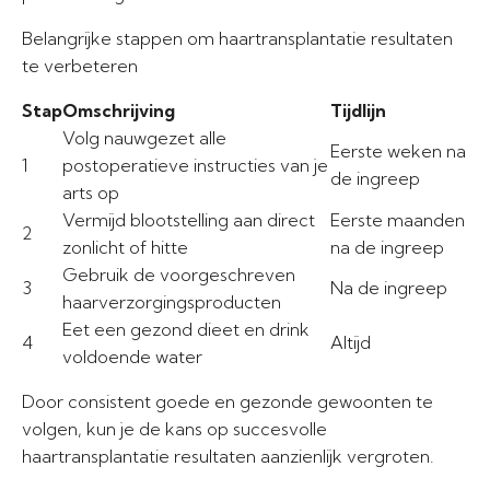
Belangrijke stappen om haartransplantatie resultaten
te verbeteren
Stap
Omschrijving
Tijdlijn
Volg nauwgezet alle
Eerste weken na
1
postoperatieve instructies van je
de ingreep
arts op
Vermijd blootstelling aan direct
Eerste maanden
2
zonlicht of hitte
na de ingreep
Gebruik de voorgeschreven
3
Na de ingreep
haarverzorgingsproducten
Eet een gezond dieet en drink
4
Altijd
voldoende water
Door consistent goede en gezonde gewoonten te
volgen, kun je de kans op succesvolle
haartransplantatie resultaten aanzienlijk vergroten.