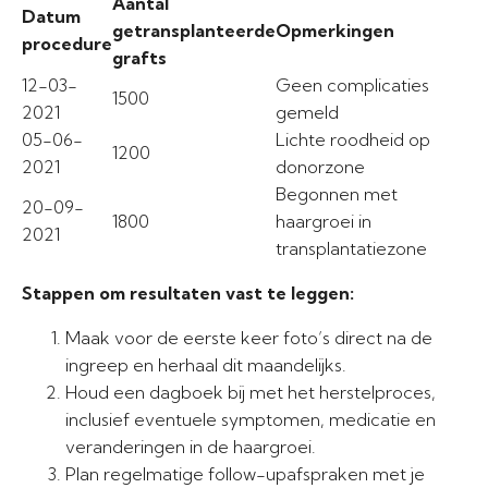
Aantal
Datum
getransplanteerde
Opmerkingen
procedure
grafts
12-03-
Geen complicaties
1500
2021
gemeld
05-06-
Lichte roodheid op
1200
2021
donorzone
Begonnen met
20-09-
1800
haargroei in
2021
transplantatiezone
Stappen om resultaten vast te leggen:
Maak voor de eerste keer foto’s direct na de
ingreep en herhaal dit maandelijks.
Houd een dagboek bij met het herstelproces,
inclusief eventuele symptomen, medicatie en
veranderingen in de haargroei.
Plan regelmatige follow-upafspraken met je