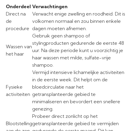
Onderdeel
Verwachtingen
Direct na
Verwacht enige zwelling en roodheid. Dit is
de
volkomen normaal en zou binnen enkele
procedure
dagen moeten afnemen.
Gebruik geen shampoo of
stylingproducten gedurende de eerste 48
Wassen van
uur. Na deze periode kunt u voorzichtig je
het haar
haar wassen met milde, sulfate-vrije
shampoo.
Vermijd intensieve lichamelijke activiteiten
in de eerste week. Dit helpt om de
Fysieke
bloedcirculatie naar het
activiteiten
getransplanteerde gebied te
minimaliseren en bevordert een snellere
genezing.
Probeer direct zonlicht op het
Blootstelling
getransplanteerde gebied te vermijden
aan de zon
gedurende de eerste maand. Dit kan