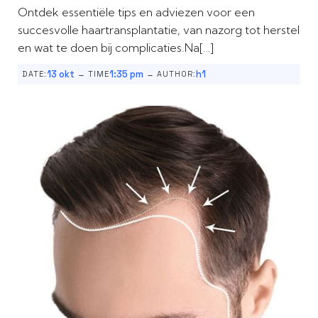
Ontdek essentiële tips en adviezen voor een
succesvolle haartransplantatie, van nazorg tot herstel
en wat te doen bij complicaties.Na[…]
-
-
13 okt
1:35 pm
h1
DATE:
TIME
AUTHOR: