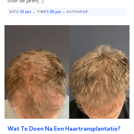
over de jaren[…]
-
-
13 okt
7:35 pm
h1
DATE:
TIME
AUTHOR:
Wat Te Doen Na Een Haartransplantatie?