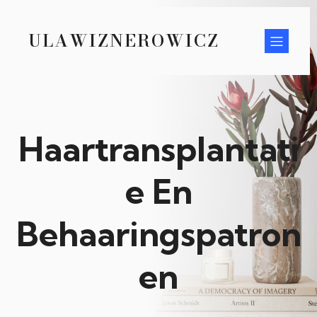
ULAWIZNEROWICZ
Haartransplantati
e En
Behaaringspatron
en