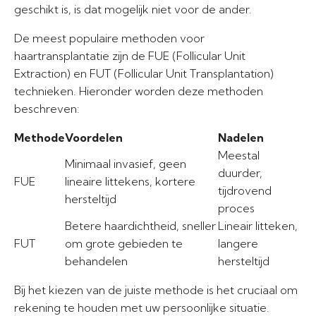
geschikt is, is dat mogelijk niet voor de ander.
De meest populaire methoden voor
haartransplantatie zijn de FUE (Follicular Unit
Extraction) en FUT (Follicular Unit Transplantation)
technieken. Hieronder worden deze methoden
beschreven:
Methode
Voordelen
Nadelen
Meestal
Minimaal invasief, geen
duurder,
FUE
lineaire littekens, kortere
tijdrovend
hersteltijd
proces
Betere haardichtheid, sneller
Lineair litteken,
FUT
om grote gebieden te
langere
behandelen
hersteltijd
Bij het kiezen van de juiste methode is het cruciaal om
rekening te houden met uw persoonlijke situatie.