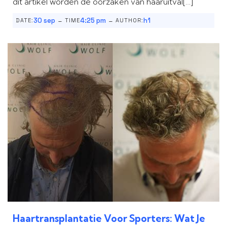
dit artikel worden de oorzaken van haaruitval[…]
-
-
30 sep
4:25 pm
h1
DATE:
TIME
AUTHOR:
Haartransplantatie Voor Sporters: Wat Je