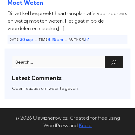
Moet Weten
Dit artikel bespreekt haartransplantatie voor sporters
en wat zij moeten weten. Het gaat in op de
voordelen en nadelen,[…]
-
-
30 sep
4:25 am
h1
DATE:
TIME
AUTHOR:
Latest Comments
Geen reacties om weer te geven.
© 2026 Ulawiznerowicz. Created for free using
WordPress and
Kubio