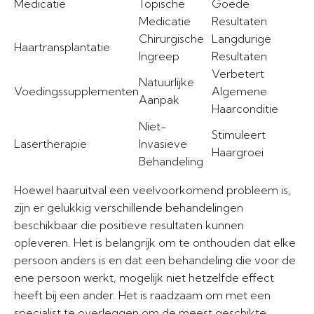
Medicatie
Topische
Goede
Medicatie
Resultaten
Chirurgische
Langdurige
Haartransplantatie
Ingreep
Resultaten
Verbetert
Natuurlijke
Voedingssupplementen
Algemene
Aanpak
Haarconditie
Niet-
Stimuleert
Lasertherapie
Invasieve
Haargroei
Behandeling
Hoewel haaruitval een veelvoorkomend probleem is,
zijn er gelukkig verschillende behandelingen
beschikbaar die positieve resultaten kunnen
opleveren. Het is belangrijk om te onthouden dat elke
persoon anders is en dat een behandeling die voor de
ene persoon werkt, mogelijk niet hetzelfde effect
heeft bij een ander. Het is raadzaam om met een
specialist te overleggen om de meest geschikte