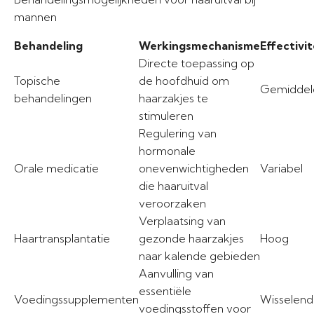
mannen
Behandeling
Werkingsmechanisme
Effectivit
Directe toepassing op
Topische
de hoofdhuid om
Gemiddel
behandelingen
haarzakjes te
stimuleren
Regulering van
hormonale
Orale medicatie
onevenwichtigheden
Variabel
die haaruitval
veroorzaken
Verplaatsing van
Haartransplantatie
gezonde haarzakjes
Hoog
naar kalende gebieden
Aanvulling van
essentiële
Voedingssupplementen
Wisselend
voedingsstoffen voor