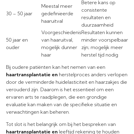
Betere kans op
Meestal meer
consistente
30 – 50 jaar
gedefinieerde
resultaten en
haaruitval
duurzaamheid
Voorgeschiedenis
Resultaten kunnen
50 jaar en
van haaruitval,
minder voorspelbaar
ouder
mogelijk dunner
zijn; mogelijk meer
haar
herstel tijd nodig
Bij oudere patiënten kan het nemen van een
haartransplantatie en
herstelproces anders verlopen
door de verminderde huidelasticiteit en haarzakjes die
verouderd zijn. Daarom is het essentieel om een
ervaren arts te raadplegen, die een grondige
evaluatie kan maken van de specifieke situatie en
verwachtingen kan beheren.
Tot slot is het belangrijk om bij het bespreken van
haartransplantatie en
leeftijd rekening te houden