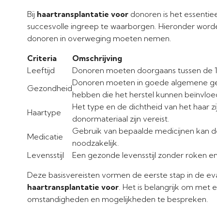
Bij
haartransplantatie voor
donoren is het essentie
succesvolle ingreep te waarborgen. Hieronder worden
donoren in overweging moeten nemen.
Criteria
Omschrijving
Leeftijd
Donoren moeten doorgaans tussen de 18 
Donoren moeten in goede algemene ge
Gezondheid
hebben die het herstel kunnen beïnvloe
Het type en de dichtheid van het haar zi
Haartype
donormateriaal zijn vereist.
Gebruik van bepaalde medicijnen kan de
Medicatie
noodzakelijk.
Levensstijl
Een gezonde levensstijl zonder roken e
Deze basisvereisten vormen de eerste stap in de ev
haartransplantatie voor
. Het is belangrijk om met 
omstandigheden en mogelijkheden te bespreken.