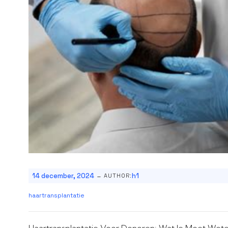
-
14 december, 2024
h1
AUTHOR:
haartransplantatie
Haartransplantatie Voor Donoren: Wat Je Moet Wet