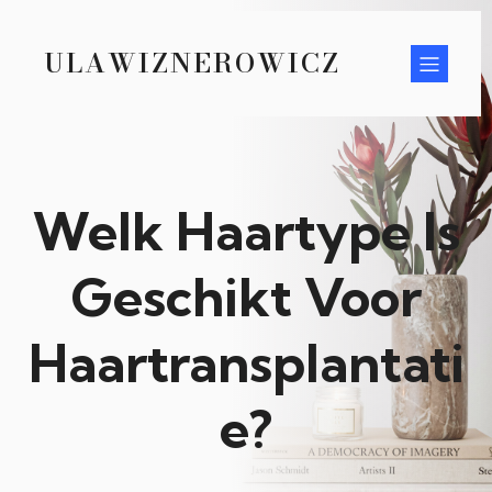
ULAWIZNEROWICZ
Welk Haartype Is
Geschikt Voor
Haartransplantati
e?